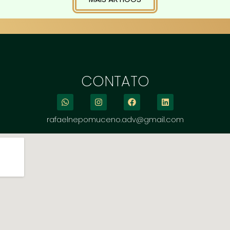
CONTATO
rafaelnepomuceno.adv@gmail.com