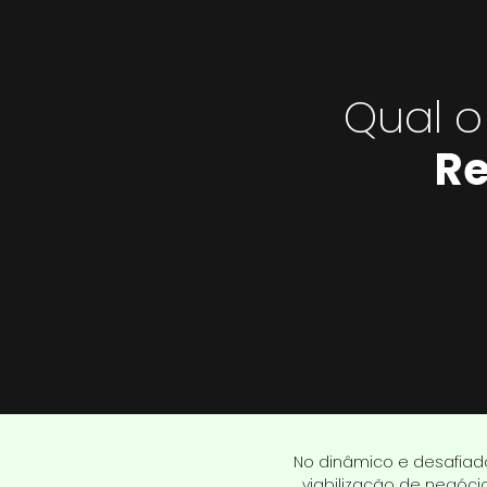
Qual o
Re
No dinâmico e desafia
viabilização de negóci