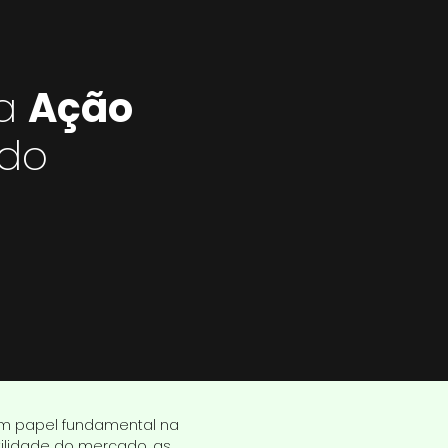
 a
Ação
 do
m papel fundamental na
tilidade do mercado, as