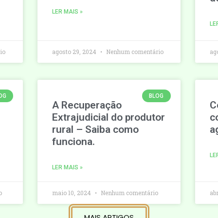
LER MAIS »
LE
io
agosto 29, 2024
Nenhum comentário
ag
OG
BLOG
A Recuperação
C
Extrajudicial do produtor
c
rural – Saiba como
a
funciona.
LE
LER MAIS »
o
maio 10, 2024
Nenhum comentário
ab
MAIS ARTIGOS