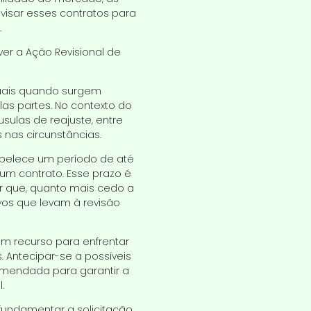
isar esses contratos para
.
er a Ação Revisional de
tuais quando surgem
as partes. No contexto do
usulas de reajuste, entre
nas circunstâncias.
tabelece um período de até
um contrato. Esse prazo é
ar que, quanto mais cedo a
ivos que levam à revisão
um recurso para enfrentar
 Antecipar-se a possíveis
omendada para garantir a
.
 fundamentar a solicitação