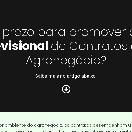
 prazo para promover
visional
de Contratos
Agronegócio?
Saiba mais no artigo abaixo
dor ambiente do agronegócio, os contratos desempenham u
os e na segurança jurídica das operações. No entanto, a vola