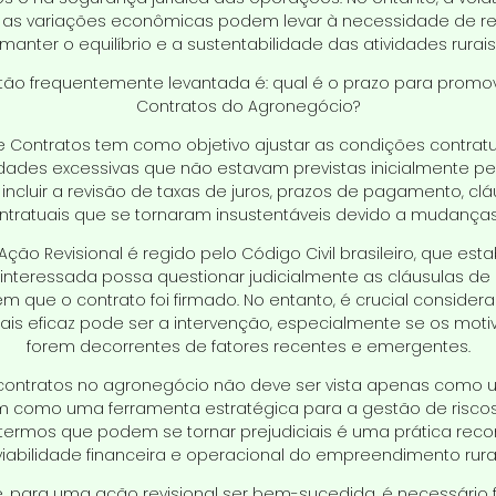
e as variações econômicas podem levar à necessidade de rev
manter o equilíbrio e a sustentabilidade das atividades rurais
tão frequentemente levantada é: qual é o prazo para promov
Contratos do Agronegócio?
de Contratos tem como objetivo ajustar as condições contra
idades excessivas que não estavam previstas inicialmente pel
ncluir a revisão de taxas de juros, prazos de pagamento, clá
ntratuais que se tornaram insustentáveis devido a mudanças 
ção Revisional é regido pelo Código Civil brasileiro, que es
 interessada possa questionar judicialmente as cláusulas de 
em que o contrato foi firmado. No entanto, é crucial consider
 mais eficaz pode ser a intervenção, especialmente se os mot
forem decorrentes de fatores recentes e emergentes.
 contratos no agronegócio não deve ser vista apenas como 
 como uma ferramenta estratégica para a gestão de riscos.
termos que podem se tornar prejudiciais é uma prática rec
viabilidade financeira e operacional do empreendimento rural
e, para uma ação revisional ser bem-sucedida, é necessário