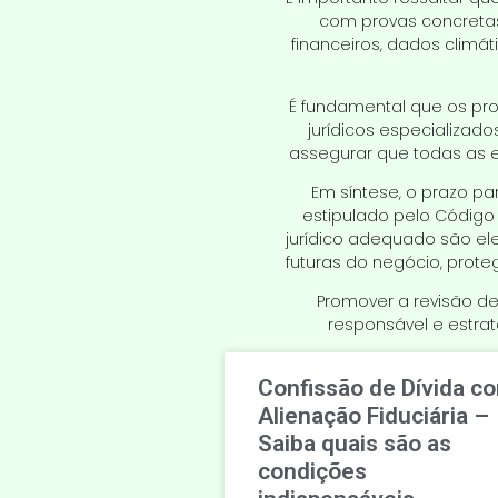
com provas concretas 
financeiros, dados clim
É fundamental que os pro
jurídicos especializad
assegurar que todas as e
Em síntese, o prazo p
estipulado pelo Código 
jurídico adequado são el
futuras do negócio, prot
Promover a revisão d
responsável e estra
Confissão de Dívida c
Alienação Fiduciária –
Saiba quais são as
condições