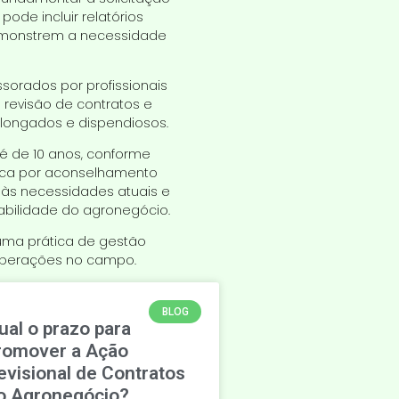
ode incluir relatórios
demonstrem a necessidade
sorados por profissionais
 revisão de contratos e
olongados e dispendiosos.
é de 10 anos, conforme
busca por aconselhamento
 às necessidades atuais e
abilidade do agronegócio.
uma prática de gestão
 operações no campo.
BLOG
ual o prazo para
romover a Ação
evisional de Contratos
o Agronegócio?